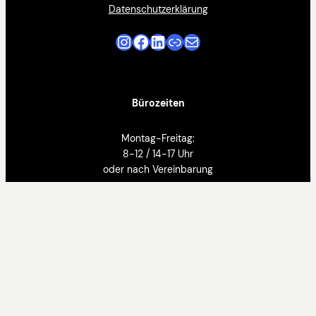
Datenschutzerklärung
Instagram
Facebook
LinkedIn
Link
E-Mail
Bürozeiten
Montag-Freitag:
8-12 / 14-17 Uhr
oder nach Vereinbarung
Mitglied des Bundesverband
der Bestatter:innen
Österreich
Proudly powered by
WordPress